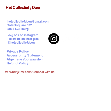
Het Collectief ; Doen
hetcollectiefdoen@gmail.com
Talentsquare 532
5038 LZ Tilburg
Volg ons op instagram
Follow us on Instagram
@hetcollectiefdoen
Privacy Policy
Accessibility Statement
Algemene Voorwaarden
Refund Policy
Verbindt je met ons/Connect with us
Email
*
Ik blijf graag op de hoogte van de 
nieuwste workshops, cursussen en 
evenementen :)